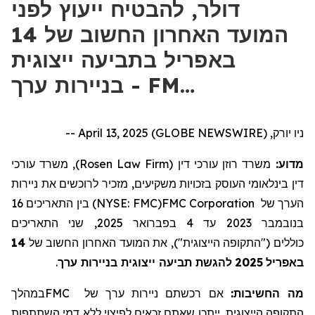
דולר, להבטיח ייעוץ לפני
המועד האחרון החשוב של 14
באפריל בתביעה ייצוגית
בניירות ערך - FM…
ניו יורק, April 13, 2025 (GLOBE NEWSWIRE) --
, משרד עורכי
)
Rosen Law Firm
(
משרד רוזן עורכי דין
מדוע:
דין בינלאומי העוסק בזכויות משקיעים,
מזכיר לרוכשים את ניירות
16
בין התאריכים
)
NYSE: FMC
(
FMC Corporation
הערך של
, שני התאריכים
2025
בפברואר
4
עד
2023
בנובמבר
14
המועד האחרון החשוב של
את
,
")
התקופה הייצוגית
("
ים
כולל
.
תביעה ייצוגית בניירות ערך
להגשת
2025
באפריל
במהלך
FMC
ניירות ערך של
ם
אם רכשת
מה החשיבות:
ייתכן שאתם זכאים לפיצוי ללא דמי השתתפות
,
הייצוגית
התקופה