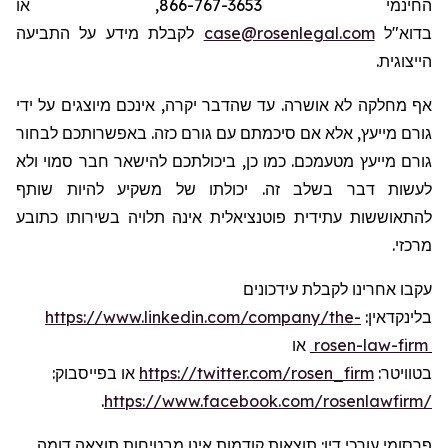
החינמי 866-767-3653, או
לקבלת מידע על התביעה
case@rosenlegal.com
בדוא"ל
הייצוגית.
אף מחלקה לא אושרה. עד שהדבר יקרה, אינכם מיוצגים על ידי
גורם מייעץ, אלא אם סיכמתם עם גורם כזה. באפשרותכם לבחור
גורם מייעץ מטעמכם. כמו כן, ביכולתכם להישאר חבר סמוי ולא
לעשות דבר בשלב זה. יכולתו של משקיע להיות שותף
להתאוששות עתידית פוטנציאלית אינה תלויה בשירותו כתובע
מרכזי.
עקבו אחרינו לקבלת
עידכונים
https://www.linkedin.com/company/the-
:
בלינקדאין
או
rosen-law-firm
:
בפייסבוק
או
https://twitter.com/rosen_firm
:
בטוויטר
.
https://www.facebook.com/rosenlawfirm/
פרסומי עורכי דין: תוצאות קודמות אינן מבטיחות תוצאה דומה.