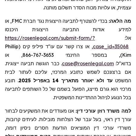
עצמית, או עלויות מכוח הסדר תשלום מותנה.
, או
FMC
בכדי להצטרף לתביעה הייצוגית נגד חברת
מה הלאה:
למידע אודות התביעה הייצוגית היכנסו
https://rosenlegal.com/submit-form/?
אל:
Phillip
, או צרו קשר עם עו"ד פיליפ קים (
case_id=35068
), במספר החינמי 866-767-3653, או
Kim
. כבר הוגשה תביעה ייצוגית.
case@rosenlegal.com
בדוא"ל:
אם ברצונכם לשמש כתובע המרכזי, עליכם לעתור לבית
תובע
.
עד ולא יאוחר מתאריך 14 באפריל 2025
המשפט
מרכזי הוא גורם מייצג, הפועל בשמם של כל השותפים לתביעה
בכל הנוגע לניהול ההתדיינות המשפטית.
למה משרד רוזן עורכי דין:
אנו מעודדים את המשקיעים לבחור
עורך דין ראוי, בעל עבר של הצלחות מובילות. לעיתים קרובות,
משרדי עורכי דין המוציאים הודעות חסרים ניסיון דומה,