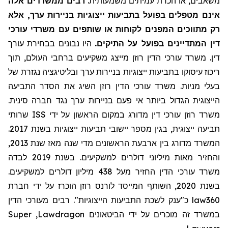
משאבים, או הכרת עמיתים משמעותית.
רבים ממשרדים אלה
אינם מטפלים בפועל בתביעות ייצוגיות בניירות ערך, אלא
רק מתווכים המפנים לקוחות או שותפים עם משרדי עורכי
דין המתדיינים בפועל על התיקים.
היו נבונים בבחירת עורך
דין. משרד עורכי הדין רוזן מייצג משקיעים ברחבי העולם, תוך
ריכוז עיסוקו בתביעות ייצוגיות בניירות ערך ובליטיגציה נגזרת של
בעלי מניות. משרד עורכי הדין רוזן השיג את הסדר התביעה
הייצוגית הגדול ביותר אי פעם בניירות ערך נגד חברה סינית.
שרותי
ISS
משרד רוזן עורכי דין מדורג במקום הראשון על ידי
תביעה ייצוגית, בגין מספר יישובי תביעות ייצוגיות בשנת 2017.
המשרד מדורג בין ארבעת הראשונים מדי שנה מאז שנת 2013,
והחזיר מאות מיליוני דולרים למשקיעים. בשנת 2019 לבדה
משרד עורכי הדין החזיר
מעל
438 מיליון דולרים למשקיעים.
בשנת 2020, השותף המייסד לורנס רוזן הוכרז על ידי חברת
מעורכי הדין
כ"ענק לשכת התביעות הייצוגיות". רבים
law360
Super
,
Lawdragon
במשרד זה מוכרים על ידי הביטאונים