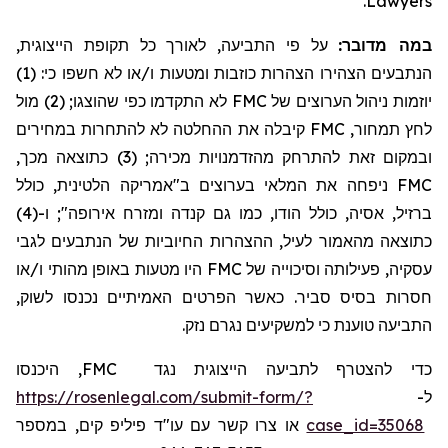
.
Lawyers
על פי התביעה, לאורך כל תקופת הייצוגית,
:
במה מדובר
הנתבעים הצהירו הצהרות כוזבות ומטעות ו/או לא חשפו כי: (1)
יוזמות ניהול הערוצים של FMC לא התקדמו כפי שהוצגו; (2) מול
לחץ תמחור, FMC קיבלה את ההחלטה לא להתחרות במחירים
ובמקום זאת להתרחק מהזדמנויות מכירה; (3) כתוצאה מכך,
FMC ניפחה את המלאי בערוצים ב"אמריקה הלטינית, כולל
ברזיל, אסיה, כולל הודו, כמו גם קנדה ומזרח אירופה"; ו-(4)
כתוצאה מהאמור לעיל, ההצהרות החיוביות של הנתבעים לגבי
עסקיה, פעילותה וסיכוייה של FMC היו מטעות באופן מהותי ו/או
חסרות בסיס סביר. כאשר הפרטים האמיתיים נכנסו לשוק,
התביעה טוענת כי למשקיעים נגרם נזק.
, היכנסו
FMC
כדי להצטרף לתביעה הייצוגית נגד
https://rosenlegal.com/submit-form/?
ל-
או צרו קשר עם עו"ד פיליפ קים, במספר
case_id=35068