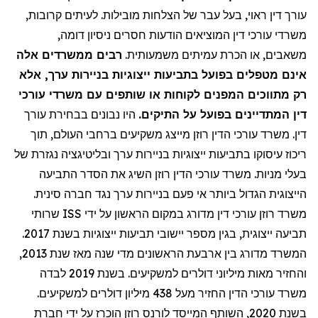
עורך דין ראוי, בעל עבר של הצלחות מובילות. לעיתים קרובות,
משרדי עורכי דין המוציאים הודעות חסרים ניסיון דומה,
משאבים, או הכרת עמיתים משמעותית.
רבים ממשרדים אלה
אינם מטפלים בפועל בתביעות ייצוגיות בניירות ערך, אלא
רק מתווכים המפנים לקוחות או שותפים עם משרדי עורכי
דין המתדיינים בפועל על התיקים.
היו נבונים בבחירת עורך
דין. משרד עורכי הדין רוזן מייצג משקיעים ברחבי העולם, תוך
ריכוז עיסוקו בתביעות ייצוגיות בניירות ערך ובליטיגציה נגזרת של
בעלי מניות. משרד עורכי הדין רוזן השיג את הסדר התביעה
הייצוגית הגדול ביותר אי פעם בניירות ערך נגד חברה סינית.
שרותי
ISS
משרד רוזן עורכי דין מדורג במקום הראשון על ידי
תביעה ייצוגית, בגין מספר יישובי תביעות ייצוגיות בשנת 2017.
המשרד מדורג בין ארבעת הראשונים מדי שנה מאז שנת 2013,
והחזיר מאות מיליוני דולרים למשקיעים. בשנת 2019 לבדה
משרד עורכי הדין החזיר
מעל
438 מיליון דולרים למשקיעים.
בשנת 2020, השותף המייסד לורנס רוזן הוכרז על ידי חברת