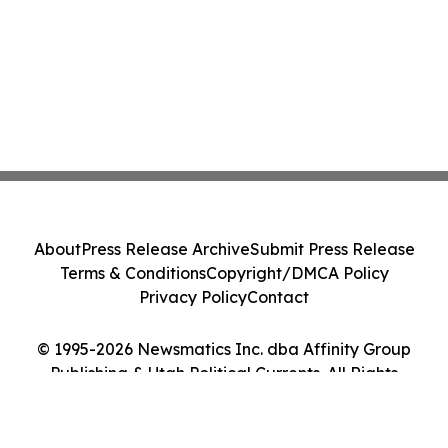
About
Press Release Archive
Submit Press Release
Terms & Conditions
Copyright/DMCA Policy
Privacy Policy
Contact
© 1995-2026 Newsmatics Inc. dba Affinity Group
Publishing & Utah Political Currents. All Rights
Reserved.
Cookie Settings / Your Privacy Choices