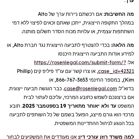
.
ערך
Alto
של
ניירות ערך
אם רכשתם
מה החשיבות:
במהלך התקופה הייצוגית, ייתכן שאתם זכאים לפיצוי ללא דמי
השתתפות עצמית, או עלויות מכוח הסדר תשלום מותנה.
, או
Alto
בכדי להצטרף לתביעה הייצוגית נגד חברת
מה הלאה:
למידע אודות התביעה הייצוגית היכנסו
https://rosenlegal.com/submit-form/?
אל:
Phillip
, או צרו קשר עם עו"ד פיליפ קים (
case_id=42321
), במספר החינמי 866-767-3653, או
Kim
. כבר הוגשה תביעה ייצוגית.
case@rosenlegal.com
בדוא"ל:
אם ברצונכם לשמש כתובע המרכזי, עליכם לעתור לבית
תובע
.
2025
בספטמבר
19
עד ולא יאוחר מתאריך
המשפט
מרכזי הוא גורם מייצג, הפועל בשמם של כל השותפים לתביעה
בכל הנוגע לניהול ההתדיינות המשפטית.
למה משרד רוזן עורכי דין:
אנו מעודדים את המשקיעים לבחור