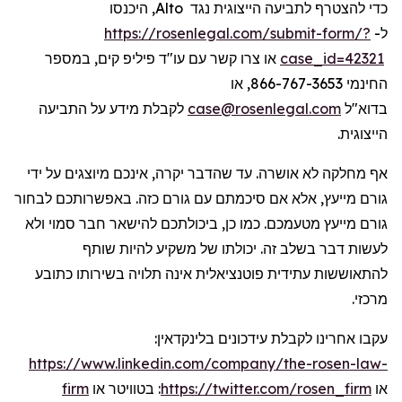
, היכנסו
Alto
כדי להצטרף לתביעה הייצוגית נגד
https://rosenlegal.com/submit-form/?
ל-
או צרו קשר עם עו"ד פיליפ קים, במספר
case_id=42321
החינמי 866-767-3653, או
לקבלת מידע על התביעה
case@rosenlegal.com
בדוא"ל
הייצוגית.
אף מחלקה לא אושרה. עד שהדבר יקרה, אינכם מיוצגים על ידי
גורם מייעץ, אלא אם סיכמתם עם גורם כזה. באפשרותכם לבחור
גורם מייעץ מטעמכם. כמו כן, ביכולתכם להישאר חבר סמוי ולא
לעשות דבר בשלב זה. יכולתו של משקיע להיות שותף
להתאוששות עתידית פוטנציאלית אינה תלויה בשירותו כתובע
מרכזי.
:
בלינקדאין
עידכונים
עקבו אחרינו לקבלת
https://www.linkedin.com/company/the-rosen-law-
firm
או
בטוויטר
:
https://twitter.com/rosen_firm
או