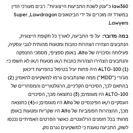
מעורכי הדין
כ"ענק לשכת התביעות הייצוגיות". רבים
law360
Super
,
Lawdragon
במשרד זה מוכרים על ידי הביטאונים
.
Lawyers
,
הייצוגית
תקופת
כל
לאורך
התביעה,
פי
על
במה מדובר:
,
עסקיה
לגבי
מהותית
ומטעות
כוזבות
הצהרות
הצהירו
הנתבעים
ההנפקה
מסמכי
,
ספציפי
באופן
.
Alto
של
וסיכוייה
פעילותה
:
כי
חשפו
לא
או
ו/
מטעות
או
ו/
כוזבות
הצהרות
הצהירו
והנתבעים
דיכאון
בהפרעת
בטיפול
יעיל
פחות
היה
(1) ALTO-100
; (2)
להאמין
למשקיעים
גרמו
שהנתבעים
ממה
("MDD")
מג'ורי
של
והמסחריים
הרגולטוריים
,
הקליניים
הסיכויים
,
לכך
בהתאם
הסיכויים
,
מכך
כתוצאה
; (3)
מוגזמים
היו
ALTO-100
כתוצאה
; ו-(4)
מוגזמים
היו
Alto
של
הפיננסיים
או
ו/
העסקיים
באופן
ומטעות
שקריות
היו
Alto
של
הפומביות
ההצהרות
,
מכך
נכנסו
האמיתיים
הפרטים
כאשר
.
הרלוונטיים
הזמנים
בכל
מהותי
.
נזק
נגרם
למשקיעים
כי
טוענת
, התביעה
לשוק