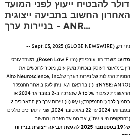
דולר להבטיח ייעוץ לפני המועד
האחרון החשוב בתביעה ייצוגית
בניירות ערך - ANR…
ניו יורק, Sept. 03, 2025 (GLOBE NEWSWIRE) --
), משרד עורכי
Rosen Law Firm
משרד רוזן עורכי דין (
מדוע:
דין בינלאומי העוסק בזכויות משקיעים, מזכיר לרוכשים את
Alto Neuroscience, Inc.
של
ניירות הערך
המניות הרגילות של
ההנפקה
אחר
לעקוב
ניתן
או
ו/
בהתאם
(i)
:
)
NYSE: ANRO
(
או
2024
בפברואר
ב-2
שנערכה
Alto
של
לציבור
הראשונית
2
התאריכים
בין
ערך
ניירות
(ii)
או
"); ו/
ההנפקה
("
לכך
בסמוך
שני התאריכים כוללים
2024,
באוקטובר
22
עד
2024
בפברואר
, את המועד האחרון החשוב
)
("התקופה הייצוגית"
להגשת תביעה ייצוגית בניירות
2025
בספטמבר
19
של