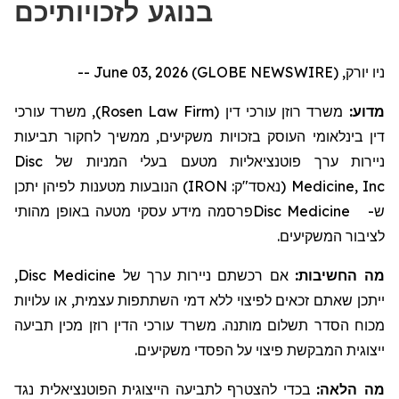
בנוגע לזכויותיכם
ניו יורק, June 03, 2026 (GLOBE NEWSWIRE) --
, משרד עורכי
)
Rosen Law Firm
משרד רוזן עורכי דין (
מדוע:
דין בינלאומי העוסק בזכויות משקיעים, ממשיך לחקור
תביעות
Disc
בעלי המניות של
ניירות ערך פוטנציאליות מטעם
הנובעות מטענות לפיהן יתכן
)
IRON
(נאסד"ק:
Medicine, Inc
מידע עסקי מטעה באופן מהותי
פרסמה
Disc Medicine
ש-
לציבור המשקיעים.
,
Disc Medicine
אם רכשתם ניירות ערך של
מה החשיבות:
ייתכן שאתם זכאים לפיצוי ללא דמי השתתפות עצמית, או עלויות
מכוח הסדר תשלום מותנה. משרד עורכי הדין רוזן מכין תביעה
ייצוגית המבקשת פיצוי על הפסדי משקיעים.
מה הלאה:
בכדי להצטרף לתביעה הייצוגית הפוטנציאלית נגד