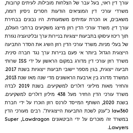
עורך דין ראוי, בעל עבר של הצלחות מובילות. לעיתים קרובות,
משרדי עורכי דין המוציאים הודעות חסרים ניסיון דומה,
משאבים, או הכרת עמיתים משמעותית. היו נבונים בבחירת
עורך דין. משרד עורכי הדין רוזן מייצג משקיעים ברחבי העולם,
תוך ריכוז עיסוקו בתביעות ייצוגיות בניירות ערך ובליטיגציה נגזרת
של בעלי מניות. משרד עורכי הדין רוזן השיג את הסדר התביעה
הייצוגית הגדול ביותר אי פעם בניירות ערך נגד חברה סינית.
שרותי
ISS
משרד רוזן עורכי דין מדורג במקום הראשון על ידי
תביעה ייצוגית, בגין מספר יישובי תביעות ייצוגיות בשנת 2017.
המשרד מדורג בין ארבעת הראשונים מדי שנה מאז שנת 2013,
והחזיר מאות מיליוני דולרים למשקיעים. בשנת 2019 לבדה
משרד עורכי הדין החזיר מעל 438 מיליון דולרים למשקיעים.
בשנת 2020, השותף המייסד לורנס רוזן הוכרז על ידי חברת
מעורכי הדין
כ"ענק לשכת התביעות הייצוגיות". רבים
law360
Super
,
Lawdragon
במשרד זה מוכרים על ידי הביטאונים
.
Lawyers