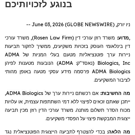
בנוגע לזכויותיכם
ניו יורק, June 03, 2026 (GLOBE NEWSWIRE) --
, משרד עורכי
)
Rosen Law Firm
משרד רוזן עורכי דין (
מדוע:
,
דין בינלאומי העוסק בזכויות משקיעים,
ממשיך לחקור
תביעות
ADMA
בעלי המניות של
ניירות ערך פוטנציאליות מטעם
הנובעות מטענות לפיהן
)
ADMA
(נאסד"ק:
Biologics, Inc
מידע עסקי מטעה באופן מהותי
פרסמה
ADMA Biologics
לציבור המשקיעים.
,
ADMA Biologics
אם רכשתם ניירות ערך של
מה החשיבות:
ייתכן שאתם זכאים לפיצוי ללא דמי השתתפות עצמית, או עלויות
מכוח הסדר תשלום מותנה. משרד עורכי הדין רוזן מכין תביעה
ייצוגית המבקשת פיצוי על הפסדי משקיעים.
מה הלאה:
בכדי להצטרף לתביעה הייצוגית הפוטנציאלית נגד