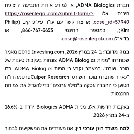
, או למידע אודות התביעה הייצוגית
ADMA Biologics
חברת
https://rosenlegal.com/submit-form/?
היכנסו אל:
Phillip
, או צרו קשר עם עו"ד פיליפ קים (
case_id=57940
), במספר החינמי 866-767-3653, או
Kim
.
case@rosenlegal.com
בדוא"ל:
פרסם מאמר
Investing.com
ב-24 במרץ 2026,
:
במה מדובר
צונחות בעקבות טענות של
ADMA Biologics
שכותרתו "מניות
ירדו
ADMA Biologics
קבע כי מניות
נ
מאמר
ב
מוכרי שורט".
פרסמה דו"ח
Culper Research
מוכרי השורט
"לאחר שחברת
הטוען כי החברה עסקה ב"
מילוי
ערוצים" כדי ל
הגדיל
את צמיחת
ההכנסות.
ירדה ב-16.6%
Biologics
בעקבות חדשות אלו, מניית ADMA
ב-24 במרץ 2026.
למה משרד רוזן עורכי דין:
אנו מעודדים את המשקיעים לבחור