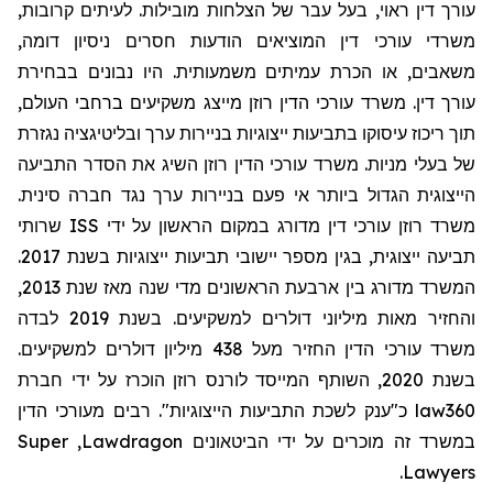
עורך דין ראוי, בעל עבר של הצלחות מובילות. לעיתים קרובות,
משרדי עורכי דין המוציאים הודעות חסרים ניסיון דומה,
משאבים, או הכרת עמיתים משמעותית. היו נבונים בבחירת
עורך דין. משרד עורכי הדין רוזן מייצג משקיעים ברחבי העולם,
תוך ריכוז עיסוקו בתביעות ייצוגיות בניירות ערך ובליטיגציה נגזרת
של בעלי מניות. משרד עורכי הדין רוזן השיג את הסדר התביעה
הייצוגית הגדול ביותר אי פעם בניירות ערך נגד חברה סינית.
שרותי
ISS
משרד רוזן עורכי דין מדורג במקום הראשון על ידי
תביעה ייצוגית, בגין מספר יישובי תביעות ייצוגיות בשנת 2017.
המשרד מדורג בין ארבעת הראשונים מדי שנה מאז שנת 2013,
והחזיר מאות מיליוני דולרים למשקיעים. בשנת 2019 לבדה
משרד עורכי הדין החזיר מעל 438 מיליון דולרים למשקיעים.
בשנת 2020, השותף המייסד לורנס רוזן הוכרז על ידי חברת
מעורכי הדין
כ"ענק לשכת התביעות הייצוגיות". רבים
law360
Super
,
Lawdragon
במשרד זה מוכרים על ידי הביטאונים
.
Lawyers